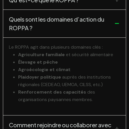
Quels sont les domaines d’action du
ROPPA ?
Le ROPPA agit dans plusieurs domaines clés :
Agriculture familiale
et sécurité alimentaire
Élevage et pêche
Agroécologie et climat
Plaidoyer politique
auprès des institutions
régionales (CEDEAO, UEMOA, CILSS, etc.)
Renforcement des capacités
des
organisations paysannes membres.
Comment rejoindre ou collaborer avec