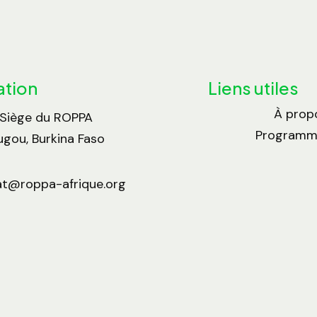
ation
Liens utiles
À prop
 Siège du ROPPA
Programme
gou, Burkina Faso
at@roppa-afrique.org