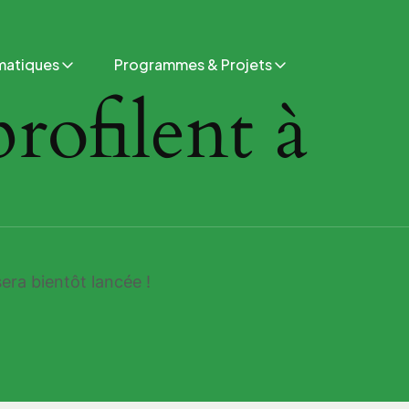
matiques
Programmes & Projets
rofilent à
era bientôt lancée !