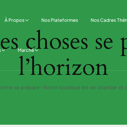
À Propos
Nos Plateformes
Nos Cadres Thé
s choses se p
s
Marché
l’horizon
rme se prépare ! Notre boutique est en chantier et s