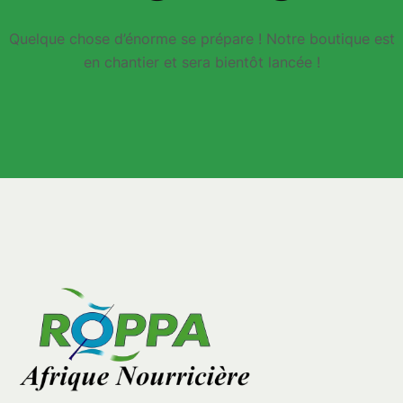
Quelque chose d’énorme se prépare ! Notre boutique est
en chantier et sera bientôt lancée !