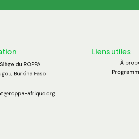
ation
Liens utiles
À prop
 Siège du ROPPA
Programme
gou, Burkina Faso
at@roppa-afrique.org