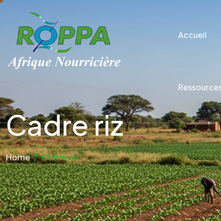
Accueil
Ressource
Cadre riz
Home
/
Cadre riz