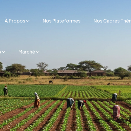
À Propos
Nos Plateformes
Nos Cadres Thé
s
Marché