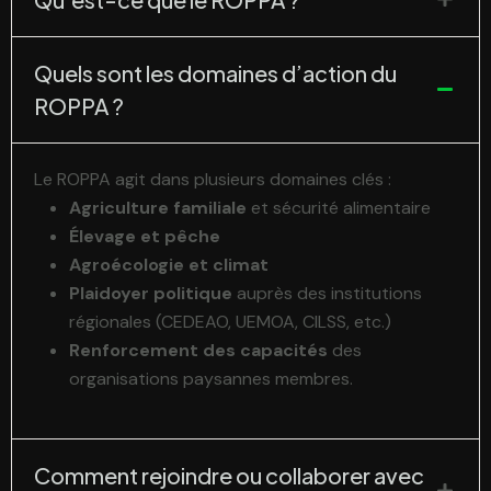
Quels sont les domaines d’action du
ROPPA ?
Le ROPPA agit dans plusieurs domaines clés :
Agriculture familiale
et sécurité alimentaire
Élevage et pêche
Agroécologie et climat
Plaidoyer politique
auprès des institutions
régionales (CEDEAO, UEMOA, CILSS, etc.)
Renforcement des capacités
des
organisations paysannes membres.
Comment rejoindre ou collaborer avec