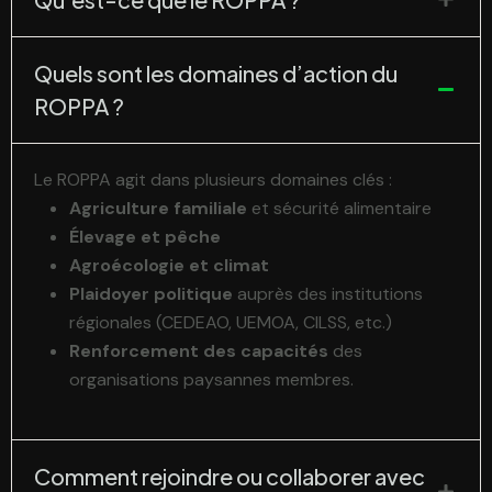
Quels sont les domaines d’action du
ROPPA ?
Le ROPPA agit dans plusieurs domaines clés :
Agriculture familiale
et sécurité alimentaire
Élevage et pêche
Agroécologie et climat
Plaidoyer politique
auprès des institutions
régionales (CEDEAO, UEMOA, CILSS, etc.)
Renforcement des capacités
des
organisations paysannes membres.
Comment rejoindre ou collaborer avec