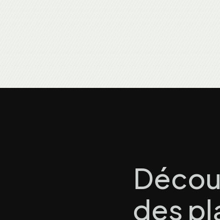
Découv
des pl