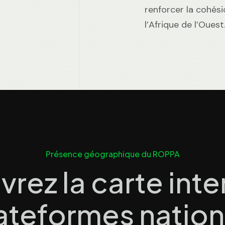
renforcer la cohésio
l’Afrique de l’Ouest
Présence géographique du ROPPA
rez la carte inte
ateformes nation