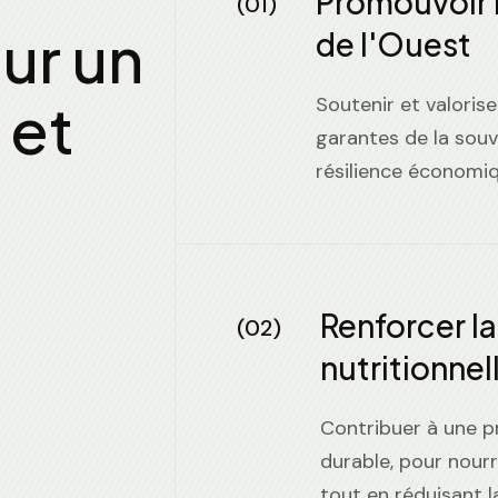
Promouvoir l
(01)
ur un
de l'Ouest
 et
Soutenir et valoriser
garantes de la souv
résilience économi
Renforcer la
(02)
nutritionnel
Contribuer à une pr
durable, pour nourr
tout en réduisant 