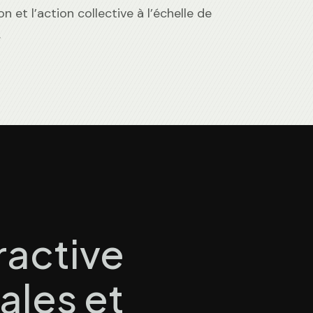
n et l’action collective à l’échelle de
.
ractive
ales et