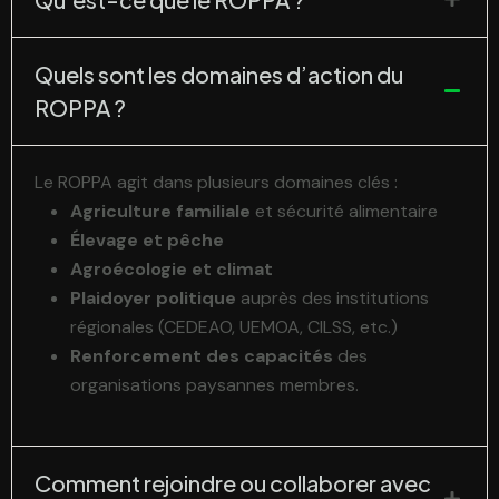
Quels sont les domaines d’action du
ROPPA ?
Le ROPPA agit dans plusieurs domaines clés :
Agriculture familiale
et sécurité alimentaire
Élevage et pêche
Agroécologie et climat
Plaidoyer politique
auprès des institutions
régionales (CEDEAO, UEMOA, CILSS, etc.)
Renforcement des capacités
des
organisations paysannes membres.
Comment rejoindre ou collaborer avec