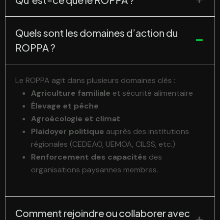
Quels sont les domaines d’action du
ROPPA ?
Le ROPPA agit dans plusieurs domaines clés :
Agriculture familiale
et sécurité alimentaire
Élevage et pêche
Agroécologie et climat
Plaidoyer politique
auprès des institutions
régionales (CEDEAO, UEMOA, CILSS, etc.)
Renforcement des capacités
des
organisations paysannes membres.
Comment rejoindre ou collaborer avec