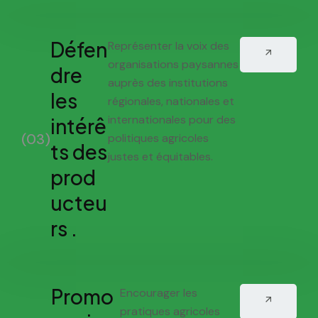
Défen
Représenter la voix des
organisations paysannes
dre
auprès des institutions
les
régionales, nationales et
internationales pour des
intérê
(03)
politiques agricoles
ts des
justes et équitables.
prod
ucteu
rs .
Promo
Encourager les
pratiques agricoles