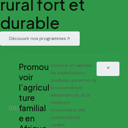
rural fort et
durable
Découvrir nos programmes
Promou
Soutenir et valoriser
les exploitations
voir
familiales, garantes de
l’agricul
la souveraineté
alimentaire et de la
ture
résilience
familial
(01)
économique des
e en
communautés
rurales.