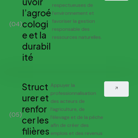
uvoir
respectueuses de
l’agroé
l’environnement et
favoriser la gestion
cologi
(04)
responsable des
e et la
ressources naturelles.
durabil
ité
Struct
Appuyer la
professionnalisation
urer et
des acteurs de
renfor
l’agriculture, de
(05)
l’élevage et de la pêche
cer les
afin de créer des
filières
emplois et des revenus