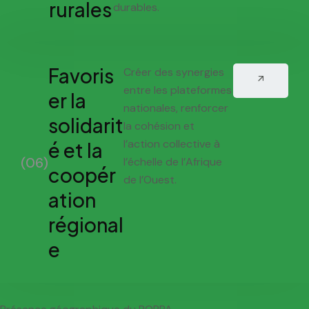
rurales
durables.
Favoris
Créer des synergies
entre les plateformes
er la
nationales, renforcer
solidarit
la cohésion et
l’action collective à
é et la
(06)
l’échelle de l’Afrique
coopér
de l’Ouest.
ation
régional
e