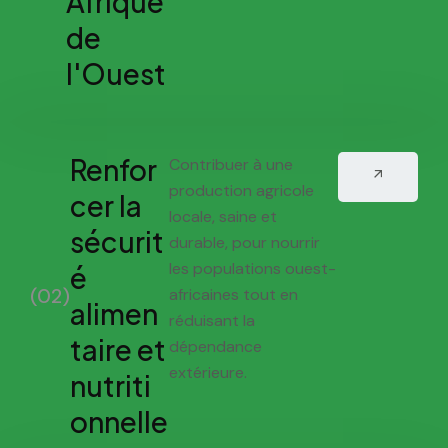
Afrique
de
l'Ouest
Renfor
Contribuer à une
production agricole
cer la
locale, saine et
sécurit
durable, pour nourrir
les populations ouest-
é
(02)
africaines tout en
alimen
réduisant la
taire et
dépendance
extérieure.
nutriti
onnelle