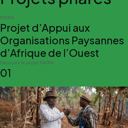
PAOPA
Projet d’Appui aux
Organisations Paysannes
d’Afrique de l’Ouest
Découvrir le projet PAOPA
01