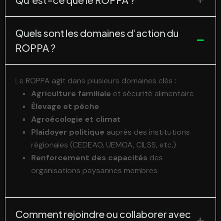
Quels sont les domaines d’action du
ROPPA ?
Le ROPPA agit dans plusieurs domaines clés :
Agriculture familiale
et sécurité alimentaire
Élevage et pêche
Agroécologie et climat
Plaidoyer politique
auprès des institutions
régionales (CEDEAO, UEMOA, CILSS, etc.)
Renforcement des capacités
des
organisations paysannes membres.
Comment rejoindre ou collaborer avec