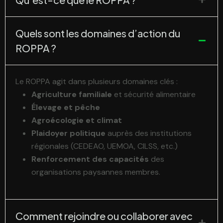
Quels sont les domaines d’action du
ROPPA ?
Le ROPPA agit dans plusieurs domaines clés :
Agriculture familiale
et sécurité alimentaire
Élevage et pêche
Agroécologie et climat
Plaidoyer politique
auprès des institutions
régionales (CEDEAO, UEMOA, CILSS, etc.)
Renforcement des capacités
des
organisations paysannes membres.
Comment rejoindre ou collaborer avec