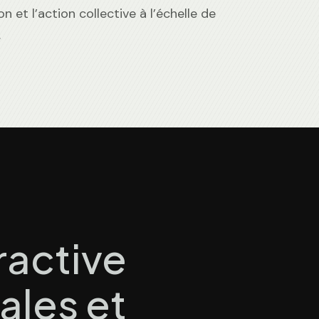
n et l’action collective à l’échelle de
.
ractive
ales et