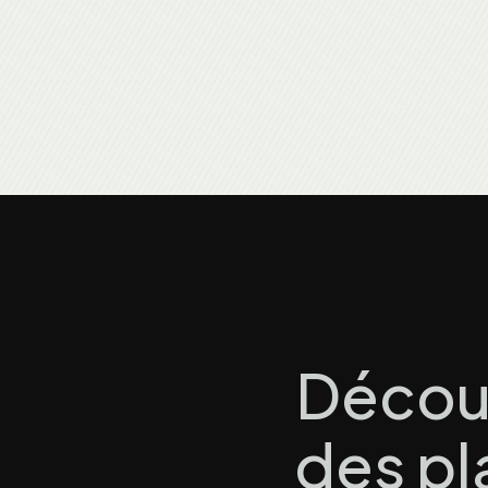
Découv
des pl