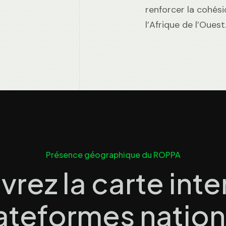
renforcer la cohésio
l’Afrique de l’Ouest
Présence géographique du ROPPA
rez la carte inte
ateformes nation