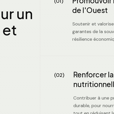
Promouvoir l
(01)
ur un
de l'Ouest
 et
Soutenir et valoriser
garantes de la souv
résilience économi
Renforcer la
(02)
nutritionnel
Contribuer à une pr
durable, pour nourr
tout en réduisant 