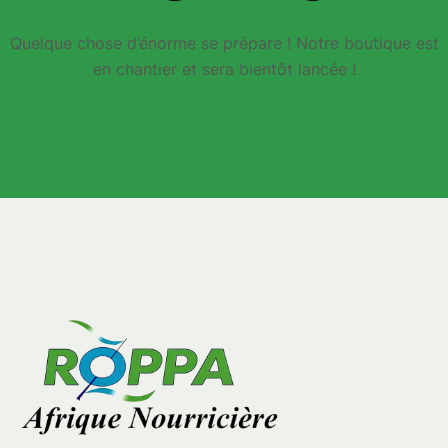
Quelque chose d’énorme se prépare ! Notre boutique est
en chantier et sera bientôt lancée !