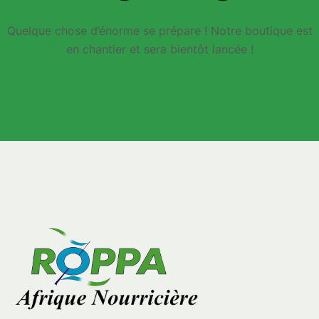
Quelque chose d’énorme se prépare ! Notre boutique est
en chantier et sera bientôt lancée !