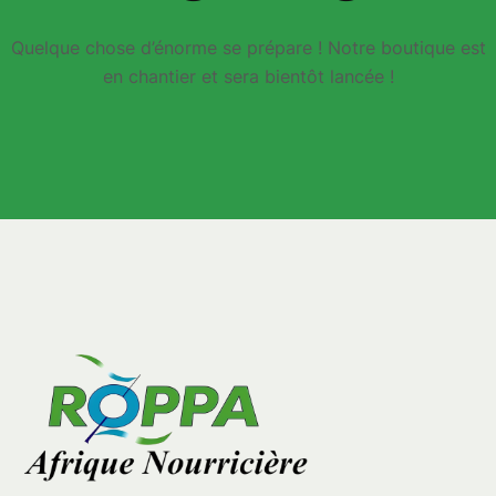
Quelque chose d’énorme se prépare ! Notre boutique est
en chantier et sera bientôt lancée !