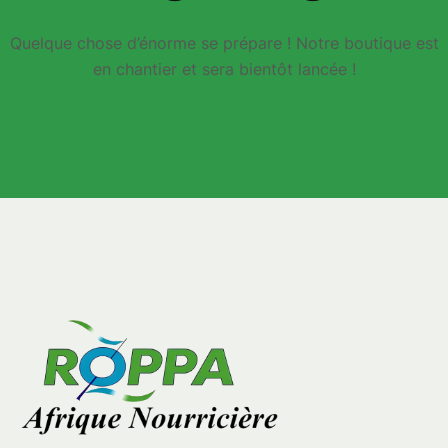
Quelque chose d’énorme se prépare ! Notre boutique est
en chantier et sera bientôt lancée !