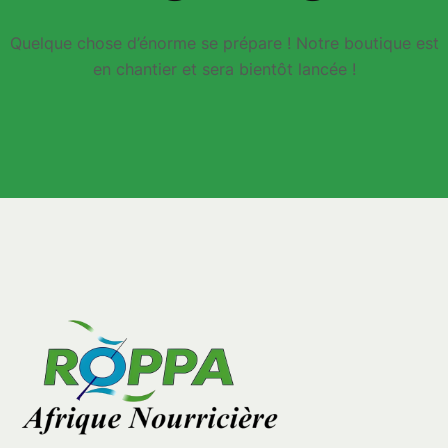
Quelque chose d’énorme se prépare ! Notre boutique est
en chantier et sera bientôt lancée !