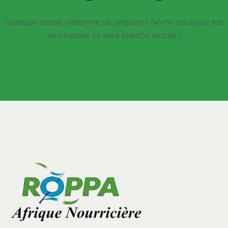
Quelque chose d’énorme se prépare ! Notre boutique est
en chantier et sera bientôt lancée !