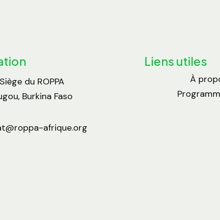
ation
Liens utiles
À prop
 Siège du ROPPA
Programme
gou, Burkina Faso
at@roppa-afrique.org