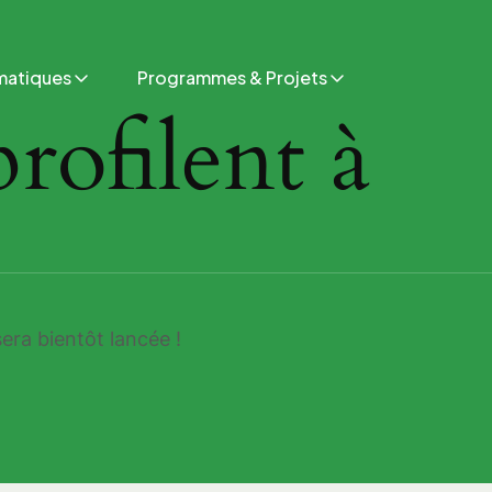
matiques
Programmes & Projets
rofilent à
era bientôt lancée !