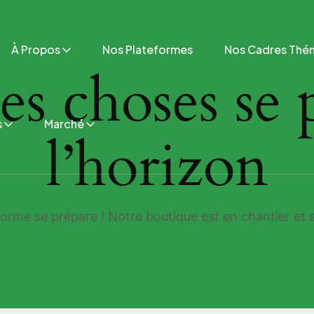
À Propos
Nos Plateformes
Nos Cadres Thé
s choses se p
s
Marché
l’horizon
rme se prépare ! Notre boutique est en chantier et s