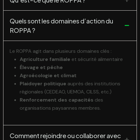
Quels sont les domaines d’action du
ROPPA ?
Le ROPPA agit dans plusieurs domaines clés :
Agriculture familiale
et sécurité alimentaire
Élevage et pêche
Agroécologie et climat
Plaidoyer politique
auprès des institutions
régionales (CEDEAO, UEMOA, CILSS, etc.)
Renforcement des capacités
des
organisations paysannes membres.
Comment rejoindre ou collaborer avec