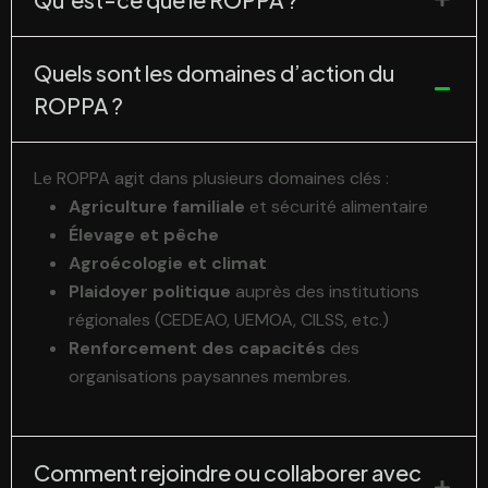
Quels sont les domaines d’action du
ROPPA ?
Le ROPPA agit dans plusieurs domaines clés :
Agriculture familiale
et sécurité alimentaire
Élevage et pêche
Agroécologie et climat
Plaidoyer politique
auprès des institutions
régionales (CEDEAO, UEMOA, CILSS, etc.)
Renforcement des capacités
des
organisations paysannes membres.
Comment rejoindre ou collaborer avec