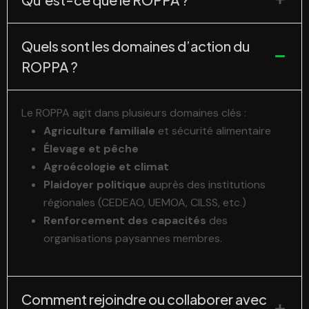
Quels sont les domaines d’action du
ROPPA ?
Le ROPPA agit dans plusieurs domaines clés :
Agriculture familiale
et sécurité alimentaire
Élevage et pêche
Agroécologie et climat
Plaidoyer politique
auprès des institutions
régionales (CEDEAO, UEMOA, CILSS, etc.)
Renforcement des capacités
des
organisations paysannes membres.
Comment rejoindre ou collaborer avec