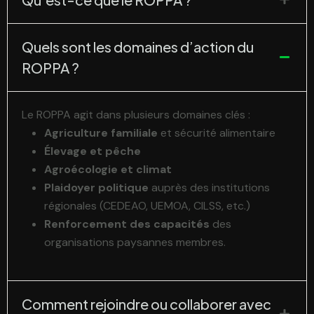
Quels sont les domaines d’action du
ROPPA ?
Le ROPPA agit dans plusieurs domaines clés :
Agriculture familiale
et sécurité alimentaire
Élevage et pêche
Agroécologie et climat
Plaidoyer politique
auprès des institutions
régionales (CEDEAO, UEMOA, CILSS, etc.)
Renforcement des capacités
des
organisations paysannes membres.
Comment rejoindre ou collaborer avec